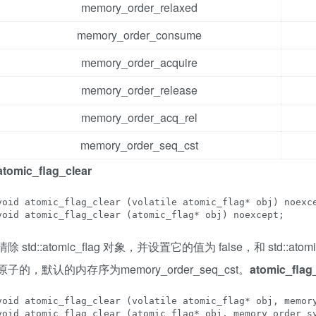
memory_order_relaxed
memory_order_consume
memory_order_acquire
memory_order_release
memory_order_acq_rel
memory_order_seq_cst
atomic_flag_clear
void atomic_flag_clear (volatile atomic_flag* obj) noexce
void atomic_flag_clear (atomic_flag* obj) noexcept;
清除 std::atomic_flag 对象，并设置它的值为 false，和 std::
原子的，默认的内存序为memory_order_seq_cst。
atomic_flag_
void atomic_flag_clear (volatile atomic_flag* obj, memory
void atomic_flag_clear (atomic_flag* obj, memory_order s