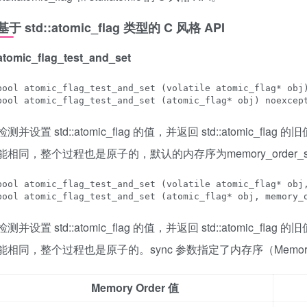
基于 std::atomic_flag 类型的 C 风格 API
atomic_flag_test_and_set
bool atomic_flag_test_and_set (volatile atomic_flag* obj)
bool atomic_flag_test_and_set (atomic_flag* obj) noexcep
检测并设置 std::atomic_flag 的值，并返回 std::atomic_flag 的旧值
能相同，整个过程也是原子的，默认的内存序为memory_order_se
bool atomic_flag_test_and_set (volatile atomic_flag* obj,
bool atomic_flag_test_and_set (atomic_flag* obj, memory_
检测并设置 std::atomic_flag 的值，并返回 std::atomic_flag 的旧值
能相同，整个过程也是原子的。sync 参数指定了内存序（Memory
Memory Order 值