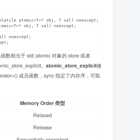
latile atomic<T>* obj, T val) noexcept;

l) noexcept;

ept;
当于 std::atomic 对象的 store 或者
tore_explicit。
atomic_store_explicit
修
ator=() 成员函数
，sync 指定了内存序，可取
Memory Order 类型
Relaxed
Release
Sequentially consistent