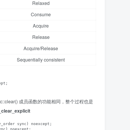
Relaxed
Consume
Acquire
Release
Acquire/Release
Sequentially consistent
pt;

atomic::clear() 成员函数的功能相同，整个过程也是
clear_explicit
_order sync) noexcept;

ync) noexcept;