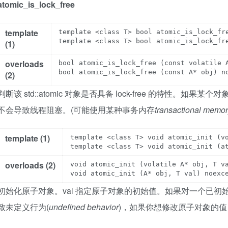
atomic_is_lock_free
template
template <class T> bool atomic_is_lock_fre
(1)
overloads
bool atomic_is_lock_free (const volatile A
bool atomic_is_lock_free (const A* obj) n
(2)
判断该 std::atomic 对象是否具备 lock-free 的特性。如果某个
不会导致线程阻塞。(可能使用某种事务内存
transactional memo
template (1)
template <class T> void atomic_init (vo
overloads (2)
void atomic_init (volatile A* obj, T va
void atomic_init (A* obj, T val) noexc
初始化原子对象。
val 指定原子对象的初始值。如果对一个已初始化的
致未定义行为(
undefined behavior
)，如果你想修改原子对象的值，应该使用