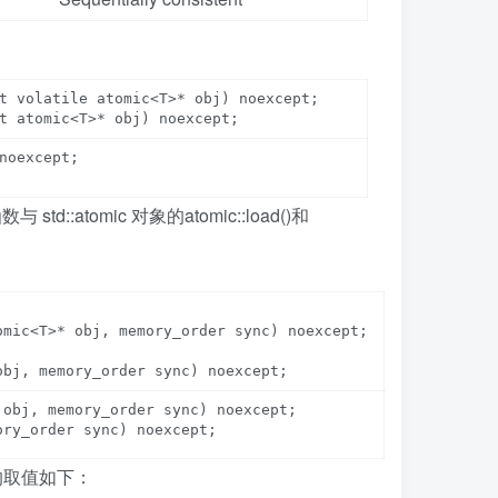
t volatile atomic<T>* obj) noexcept;

noexcept;

std::atomic 对象的atomic::load()和
mic<T>* obj, memory_order sync) noexcept;

obj, memory_order sync) noexcept;

ory_order sync) noexcept;
能的取值如下：