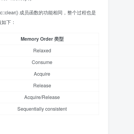
atomic::clear() 成员函数的功能相同，整个过程也是
取值如下：
Memory Order 类型
Relaxed
Consume
Acquire
Release
Acquire/Release
Sequentially consistent