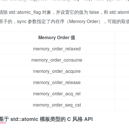
清除 std::atomic_flag 对象，并设置它的值为 false，和 std::
原子的，
sync 参数指定了内存序（Memory Order），可能的
Memory Order 值
memory_order_relaxed
memory_order_consume
memory_order_acquire
memory_order_release
memory_order_acq_rel
memory_order_seq_cst
基于 std::atomic 模板类型的 C 风格 API