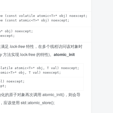
e (const volatile atomic<T>* obj) noexcept;

* obj) noexcept;

oexcept;
对象满足
lock-free
特性，在多个线程访问该对象时
ry
方法实现 lock-free 的特性)
。
atomic_init
latile atomic<T>* obj, T val) noexcept;

l) noexcept;

ept;
原子对象再次调用 atomic_init()，则会导
 std::atomic_store();