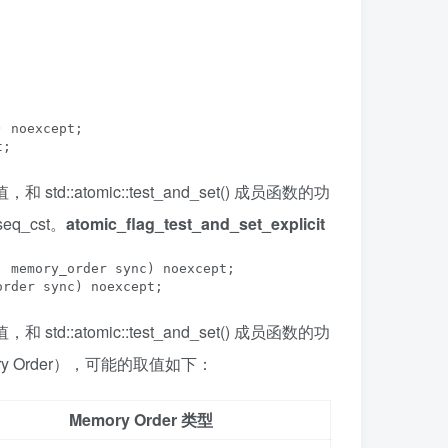
 noexcept;

t;
，和 std::atomic::test_and_set() 成员函数的功
q_cst。
atomic_flag_test_and_set_explicit
 memory_order sync) noexcept;

order sync) noexcept;
，和 std::atomic::test_and_set() 成员函数的功
 Order），可能的取值如下：
Memory Order 类型