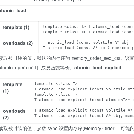
atomic_load
template (1)
template <class T> T atomic_load (cons
overloads (2)
T atomic_load (const volatile A* obj) 
T atomic_load (const A* obj) noexcept;
读取被封装的值，
默认的内存序为memory_order_seq_cst。该函数与 
atomic::operator T() 成员函数等价。
atomic_load_explicit
template
template <class T>

T atomic_load_explicit (const volatile ato
(1)
template <class T>

overloads
T atomic_load_explicit (const volatile A* 
T atomic_load_explicit (const A* obj, mem
(2)
读取被封装的值，参数 sync 设置内存序(Memory Order)，可