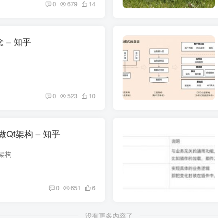
0
679
14
 – 知乎
0
523
10
Qt架构 – 知乎
架构
0
651
6
没有更多内容了